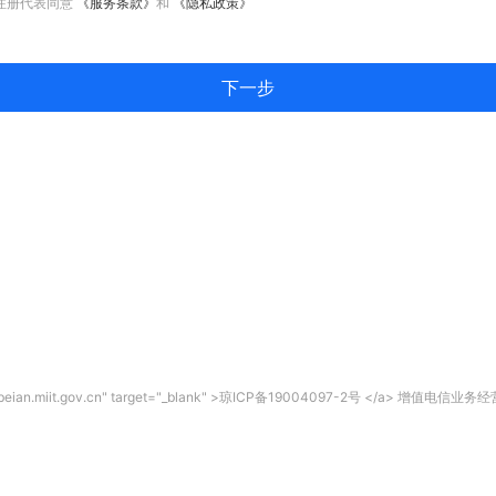
注册代表同意
《服务条款》
和
《隐私政策》
下一步
//beian.miit.gov.cn" target="_blank" >琼ICP备19004097-2号 </a> 增值电